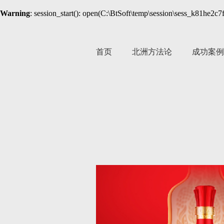
Warning
: session_start(): open(C:\BtSoft\temp\session\sess_k81he2
首页
北洲方法论
成功案例