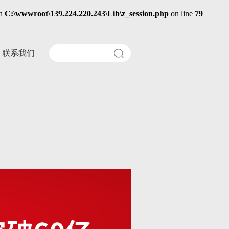
in
C:\wwwroot\139.224.220.243\Lib\z_session.php
on line
79
联系我们